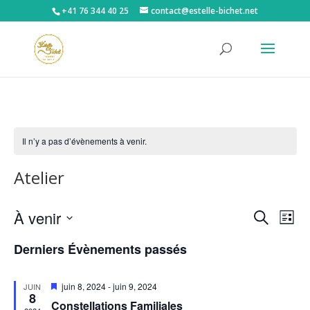
+41 76 344 40 25
contact@estelle-bichet.net
Il n’y a pas d’évènements à venir.
Atelier
Recher
Nav
À venir
Recherche
Liste
de
et
Sélectionnez
vu
naviga
Derniers Évènements passés
une
Év
de
date.
vues
Mis
juin 8, 2024
-
juin 9, 2024
JUIN
8
en
Évène
Constellations Familiales
avant